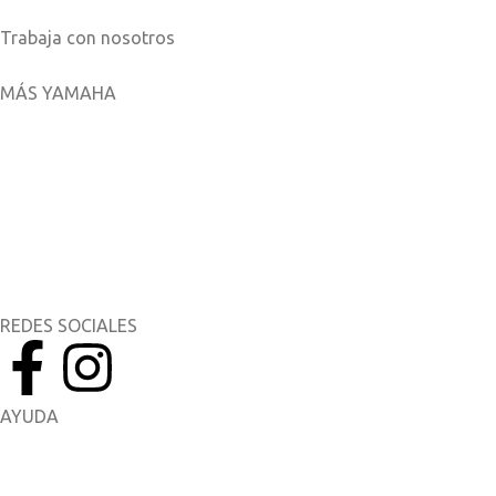
Trabaja con nosotros
MÁS YAMAHA
Aplicaciones móviles
MyYamaha
Yamaha Music
Yamaha Racing
REDES SOCIALES
AYUDA
Manuales del Propietario
Catálogo de piezas