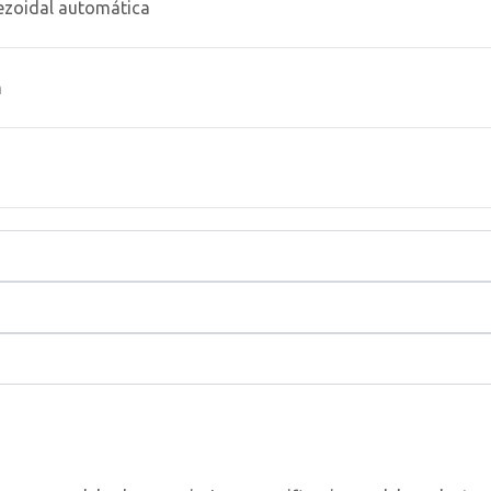
ezoidal automática
m