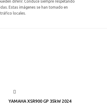
pueden diferir. Conduce siempre respetando
itidas. Estas imágenes se han tomado en
ráfico locales.
YAMAHA XMA
2025
A2
,
Sport Scoo
YAMAHA XSR900 GP 35kW 2024
7.399,0
Desde