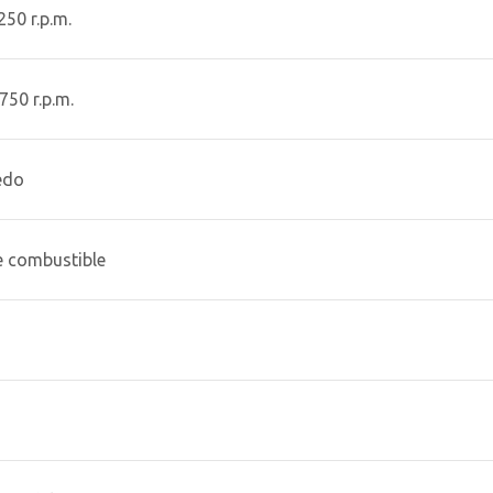
50 r.p.m.
750 r.p.m.
edo
e combustible