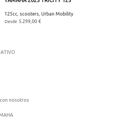
YAMAHA 2025 TRICITY 125
125cc
,
scooters
,
Urban Mobility
5.299,00
€
Desde
ATIVO
osotros
os
 con nosotros
AMAHA
ones móviles