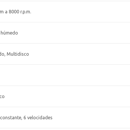
m a 8000 r.p.m.
r húmedo
o, Multidisco
ico
constante, 6 velocidades