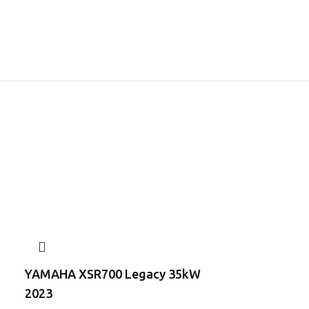
YAMAHA XSR700 Legacy 35kW
YAMAHA 202
2023