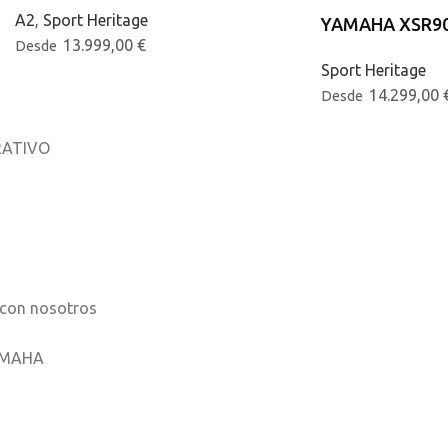
A2
,
Sport Heritage
YAMAHA XSR90
13.999,00
€
Desde
Sport Heritage
14.299,00
Desde
ATIVO
osotros
os
 con nosotros
AMAHA
ones móviles
ha