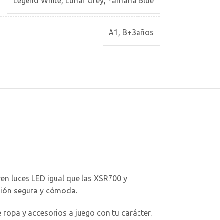
Legend White
,
Lunar Grey
,
Yamaha Blue
A1
,
B+3años
en luces LED igual que las XSR700 y
ción segura y cómoda.
ropa y accesorios a juego con tu carácter.