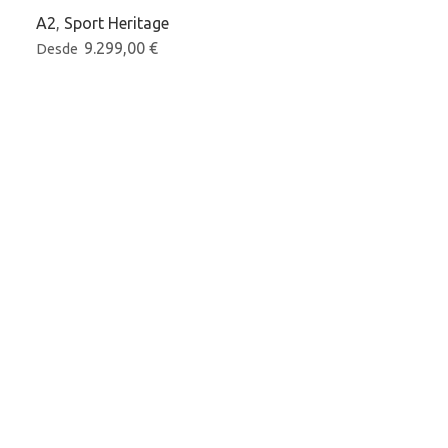
MAX
A2
,
Sport Heritage
9.299,00
€
125cc
,
scooter
Desde
Promociones
6.299,0
Desde