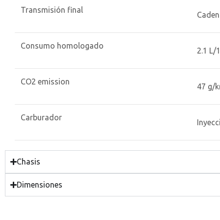
Transmisión final
Caden
Consumo homologado
2.1 L/
CO2 emission
47 g/
Carburador
Inyecc
Chasis
Dimensiones