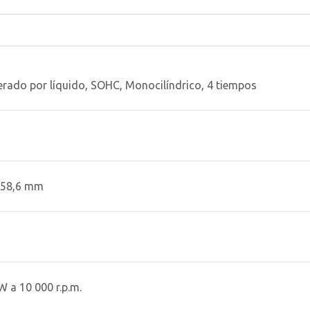
erado por líquido, SOHC, Monocilíndrico, 4 tiempos
x 58,6 mm
1
W a 10 000 r.p.m.