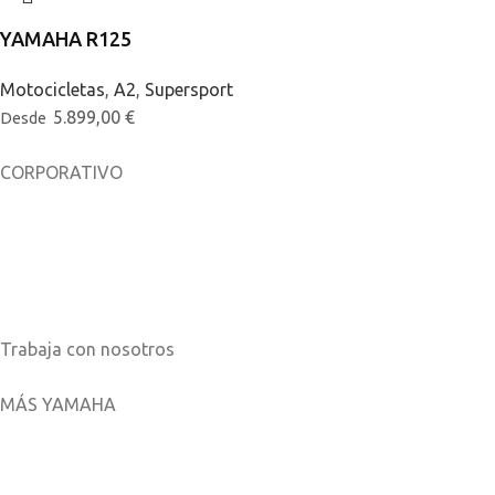
YAMAHA R125
Motocicletas
,
A2
,
Supersport
5.899,00
€
Desde
CORPORATIVO
Sobre nosotros
Noticias
Catálogos
Trabaja con nosotros
MÁS YAMAHA
Aplicaciones móviles
MyYamaha