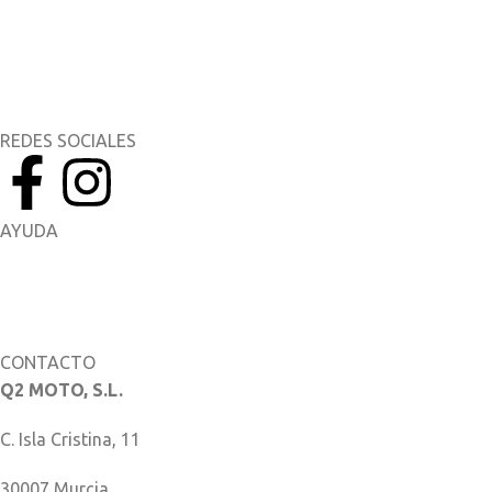
Yamaha Music
Yamaha Racing
REDES SOCIALES
AYUDA
Manuales del Propietario
Catálogo de piezas
CONTACTO
Q2 MOTO, S.L.
C. Isla Cristina, 11
30007 Murcia