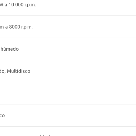
W a 10 000 r.p.m.
m a 8000 r.p.m.
r húmedo
o, Multidisco
ico