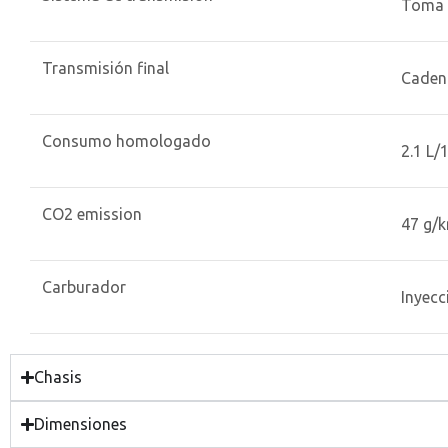
Toma 
Transmisión final
Caden
Consumo homologado
2.1 L/
CO2 emission
47 g/
Carburador
Inyecc
Chasis
Dimensiones