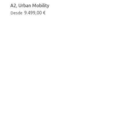
A2
,
Urban Mobility
9.499,00
€
Desde
YAMAHA 202
MAX +
125cc
,
scooter
Promociones
6.599,0
Desde