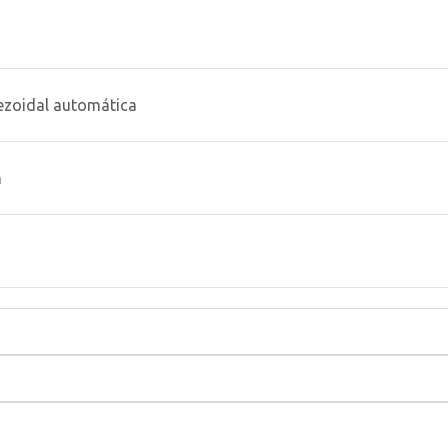
ezoidal automática
m