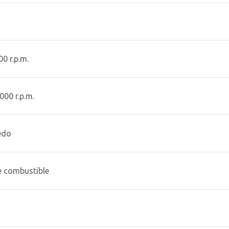
0 r.p.m.
000 r.p.m.
edo
e combustible