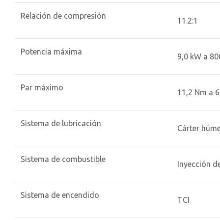
Relación de compresión
11.2:1
Potencia máxima
9,0 kW a 800
Par máximo
11,2 Nm a 6
Sistema de lubricación
Cárter húm
Sistema de combustible
Inyección d
Sistema de encendido
TCI