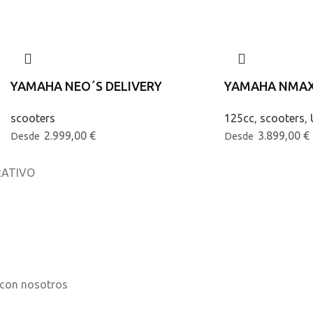
YAMAHA NEO´S DELIVERY
YAMAHA NMAX
scooters
125cc
,
scooters
,
2.999,00
€
3.899,00
€
Desde
Desde
ATIVO
osotros
os
 con nosotros