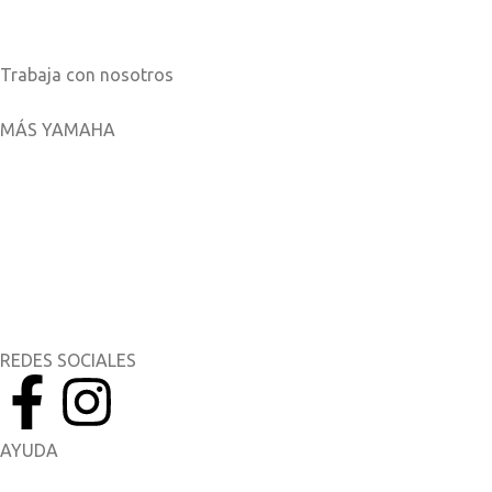
Catálogos
Trabaja con nosotros
MÁS YAMAHA
Aplicaciones móviles
MyYamaha
Yamaha Music
Yamaha Racing
REDES SOCIALES
AYUDA
Manuales del Propietario