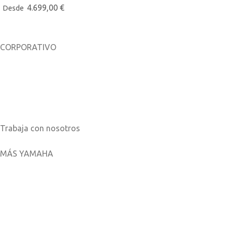
4.699,00
€
Desde
CORPORATIVO
Sobre nosotros
Noticias
Catálogos
Trabaja con nosotros
MÁS YAMAHA
Aplicaciones móviles
MyYamaha
Yamaha Music