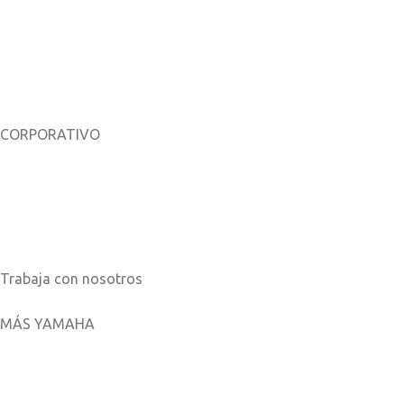
CORPORATIVO
Sobre nosotros
Noticias
Catálogos
Trabaja con nosotros
MÁS YAMAHA
Aplicaciones móviles
MyYamaha