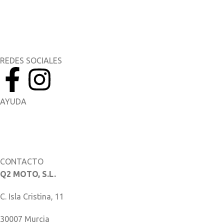
Yamaha Music
Yamaha Racing
REDES SOCIALES
AYUDA
Manuales del Propietario
Catálogo de piezas
CONTACTO
Q2 MOTO, S.L.
C. Isla Cristina, 11
30007 Murcia