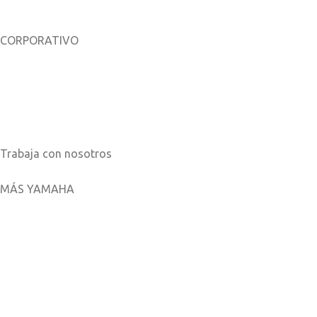
CORPORATIVO
Sobre nosotros
Noticias
Catálogos
Trabaja con nosotros
MÁS YAMAHA
Aplicaciones móviles
MyYamaha
Yamaha Music
Yamaha Racing