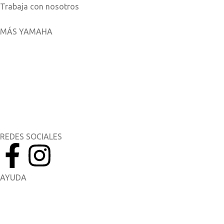
Trabaja con nosotros
MÁS YAMAHA
Aplicaciones móviles
MyYamaha
Yamaha Music
Yamaha Racing
REDES SOCIALES
AYUDA
Manuales del Propietario
Catálogo de piezas