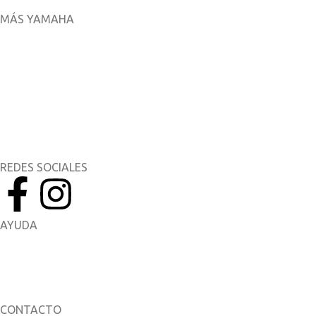
MÁS YAMAHA
Aplicaciones móviles
MyYamaha
Yamaha Music
Yamaha Racing
REDES SOCIALES
AYUDA
Manuales del Propietario
Catálogo de piezas
CONTACTO