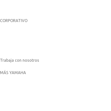
CORPORATIVO
Sobre nosotros
Noticias
Catálogos
Trabaja con nosotros
MÁS YAMAHA
Aplicaciones móviles
MyYamaha
Yamaha Music